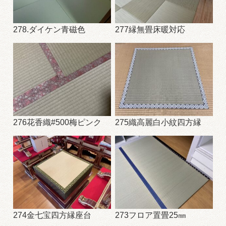
278.ダイケン青磁色
277縁無畳床暖対応
276花香織#500梅ピンク
275織高麗白小紋四方縁
274金七宝四方縁座台
273フロア置畳25㎜