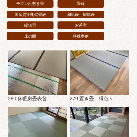
モダン乱敷き畳
畳縁
国産質実剛健畳表
和紙表、樹脂表
縁無畳
お茶室
床の間
特殊事例
280.床暖房畳表替
279.置き畳、縁色々