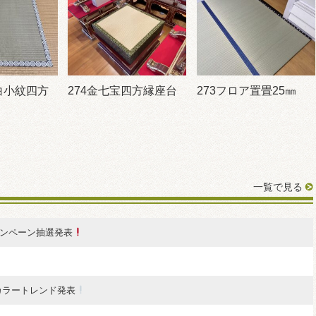
白小紋四方
274金七宝四方縁座台
273フロア置畳25㎜
一覧で見る
ンペーン抽選発表
表カラートレンド発表