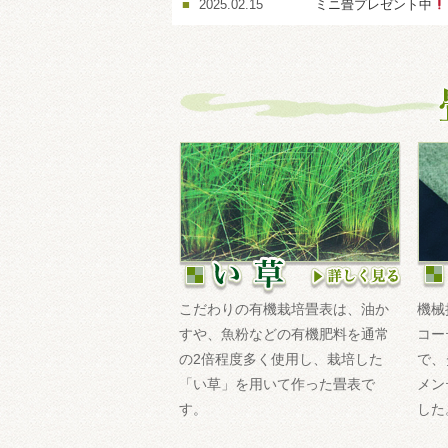
2025.02.15
ミニ畳プレゼント中
こだわりの有機栽培畳表は、油か
機械
すや、魚粉などの有機肥料を通常
コー
の2倍程度多く使用し、栽培した
で、
「い草」を用いて作った畳表で
メン
す。
した