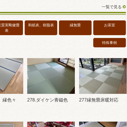
一覧で見る
産質実剛健畳
和紙表、樹脂表
縁無畳
お茶室
表
特殊事例
畳、縁色々
278.ダイケン青磁色
277縁無畳床暖対応