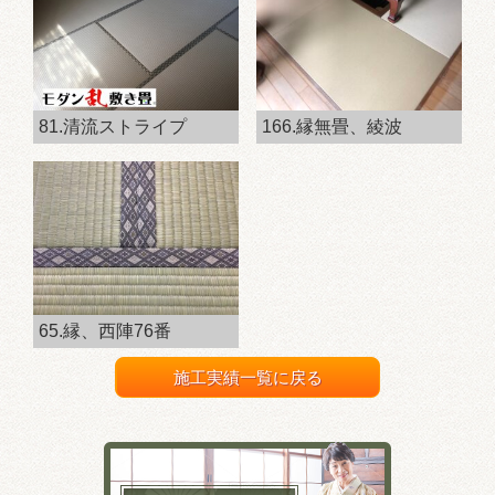
81.清流ストライプ
166.縁無畳、綾波
65.縁、西陣76番
施工実績一覧に戻る