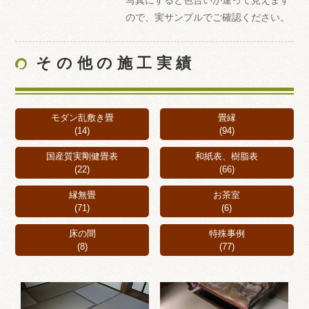
ので、実サンプルでご確認ください。
その他の施工実績
モダン乱敷き畳
畳縁
(14)
(94)
国産質実剛健畳表
和紙表、樹脂表
(22)
(66)
縁無畳
お茶室
(71)
(6)
床の間
特殊事例
(8)
(77)