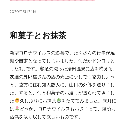
投
2020年3月24日
稿
日:
和菓子とお抹茶
新型コロナウイルスの影響で、たくさんの行事が延
期や自粛となってしまいました。何だかドンヨリと
した3月です。客足の減った湯田温泉に店を構える、
友達の外郎屋さんの店の売上に少しでも協力しよう
と、遠方に住む知人数人に、山口の外郎を送りまし
た。すると、何と和菓子のお返しが送られてきまし
た
久しぶりにお抹茶
をたててみました。来月に
は
どうか、コロナウイルスもおさまって、経済も
活気を取り戻して欲しいものです。