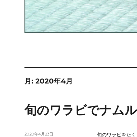
月:
2020年4月
旬のワラビでナム
投
2020年4月23日
旬のワラビをたく