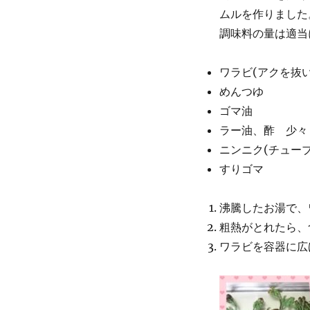
稿
ムルを作りました
日:
調味料の量は適当
ワラビ(アクを抜
めんつゆ
ゴマ油
ラー油、酢 少々
ニンニク(チュー
すりゴマ
沸騰したお湯で、
粗熱がとれたら、
ワラビを容器に広