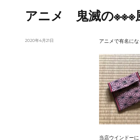
アニメ 鬼滅の※※
投
2020年4月21日
アニメで有名にな
稿
日:
当店ウインドーに