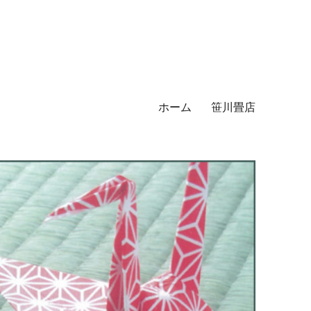
ホーム
笹川畳店