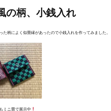
※風の柄、小銭入れ
った柄によく似畳縁があったので小銭入れを作ってみました。
もミニ畳で展示中