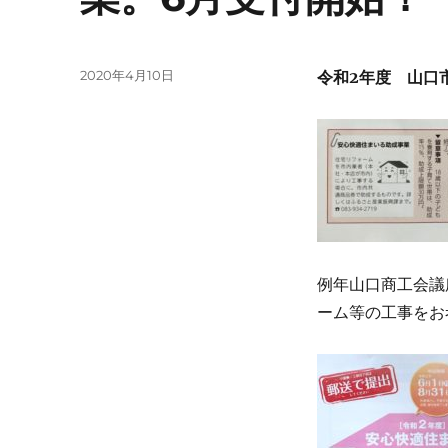
投
2020年4月10日
令和2年度 山口
稿
日:
例年山口商工会議
ーム等の工事をお